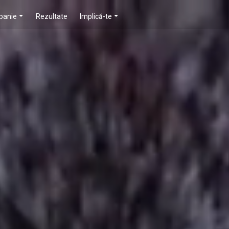
panie
Rezultate
Implică-te