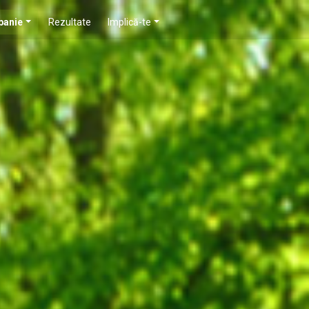
panie
Rezultate
Implică-te